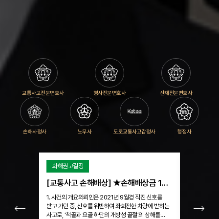
교통사고전문변호사
형사전문변호사
산재전문변호사
손해사정사
노무사
도로교통사고감정사
행정사
화해권고결정
벌금형 및 
[교통사고 손해배상] ★손해배상금 1억 700만 원★ / 척골과 요골 하단의 개방성 골절
1. 사건의 개요의뢰인은 2021년 9월경 직진 신호를
1. 사건의 
받고 가던 중, 신호를 위반하여 좌회전한 차량에 받히는
아파트 공동현
사고로, ‘척골과 요골 하단의 개방성 골절’의 상해를
해결하기 위해