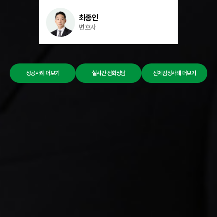
입었습니다. 2. 사건의 특징의뢰인은 손해사정사를
넘어져 사망한
선임하여 보험사와 협의해보았지만, 그 결과를 신뢰할
배우자를 잃고
최종인
수 없다고 생각하여 소송을 결심하였고, 결국 의뢰인이
관리소장의 미
변호사
바라는 금액을 받으려면 수상 부위에 영구장해가
처벌을 원하였
남았음을 입증할 수 있는지가 쟁점이 되었습니다. 3.
관리소장은 근
해랑의 조력해랑의 담당 변호인은 신호에 따라
구체적인 의무
직진하였다고 하더라도 신호 위반한 차량을
산업안전보건법
인지하였다면 그에 맞는 방어운전을 해야했다는
대부분의 형사
성공사례 더보기
실시간 전화상담
신체감정사례 더보기
보험사의 억지 주장을 배척하고, 의뢰인에 대한 진료
드물다는 것이
기록 및 영상자료 등을 준비하여 신체 감정에 시행한
담당 변호인은
결과 수상 부위에 손목관절의 부분강직으로 인해 13%
그 높이가 높
의 영구장해가 남았음을 입증하였고, 나아가 수상
점을 충분히 
부위가 팔 부위라고는 하나 의복으로 가려지지 않는
착용하도록 하
부위인데 그 흉터의 크기와 면적이 크다는 점을
하나 그 금액이
주장하여 추가적으로 추상장해로 인해 2.5%의
동의하에 이루
영구장해가 남았다는 사실을 밝혀냈습니다. 4. 사건의
반영되어서는 
결과 그 결과 법원은 보험사에게 1억 700만 원을
주장하였습니다
배상하라는 화해권고결정을 내렸습니다.
대해서는 벌금 
대해서는 징역